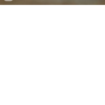
Enkeltsamtaler er udvikling under fire øjne.
Hvad viser sig?
Hvem eller hvad bliver husket?
Hvad skal sorteres?
Hvad ønsker at blive følt igen og komme
til ro?
Hvad skal frigøres?
Hvad skal blive nyt?
Tankemønstre og handlemønstre ændrer
sig.